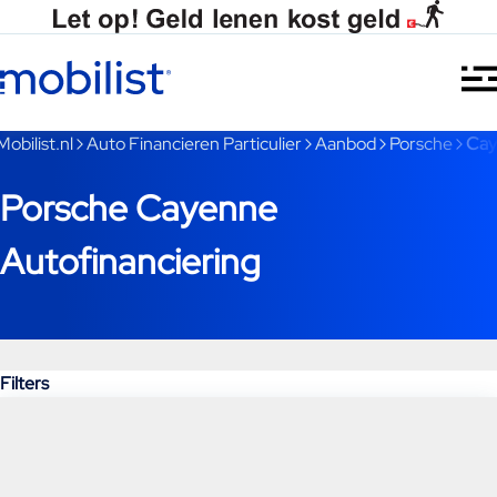
Ga naar hoofdinhoud
Je bent nu voorbij het hoofdmenu
Mobilist.nl
Auto Financieren Particulier
Aanbod
Porsche
Cay
Porsche Cayenne
Autofinanciering
Filters