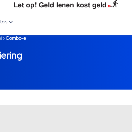
to's
l
Combo-e
ering