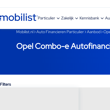
Ga naar hoofdinhoud
Particulier
Zakelijk
Kennisbank
Au
Je bent nu voorbij het hoofdmenu
Mobilist.nl
Auto Financieren Particulier
Aanbod
Ope
Opel Combo-e Autofinanci
Filters