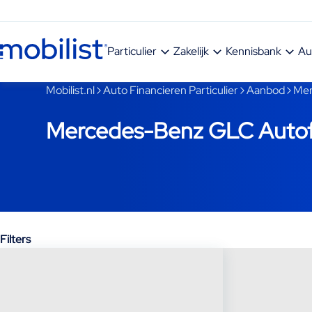
Ga naar hoofdinhoud
Particulier
Zakelijk
Kennisbank
Au
Je bent nu voorbij het hoofdmenu
Mobilist.nl
Auto Financieren Particulier
Aanbod
Mer
Mercedes-Benz GLC Autofi
Filters