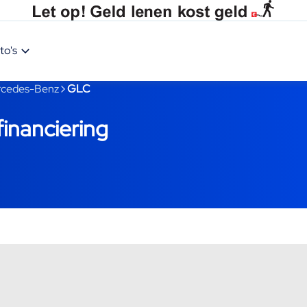
to's
cedes-Benz
GLC
nanciering