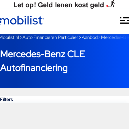
Ga naar hoofdinhoud
Je bent nu voorbij het hoofdmenu
Mobilist.nl
Auto Financieren Particulier
Aanbod
Mercedes-Be
Mercedes-Benz CLE
Autofinanciering
Filters