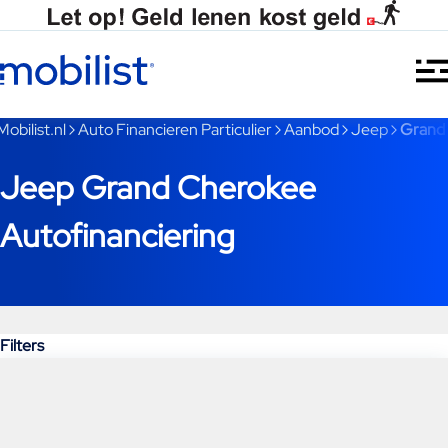
Ga naar hoofdinhoud
Je bent nu voorbij het hoofdmenu
Mobilist.nl
Auto Financieren Particulier
Aanbod
Jeep
Grand
Jeep Grand Cherokee
Autofinanciering
Filters