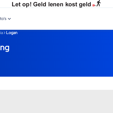
to's
ia
Logan
ing