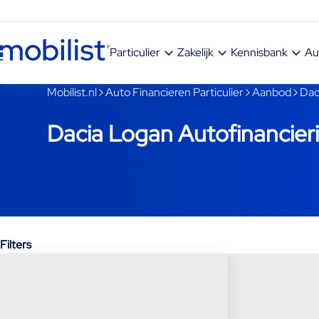
Ga naar hoofdinhoud
Particulier
Zakelijk
Kennisbank
Au
Je bent nu voorbij het hoofdmenu
Mobilist.nl
Auto Financieren Particulier
Aanbod
Dac
Dacia Logan Autofinancier
Filters