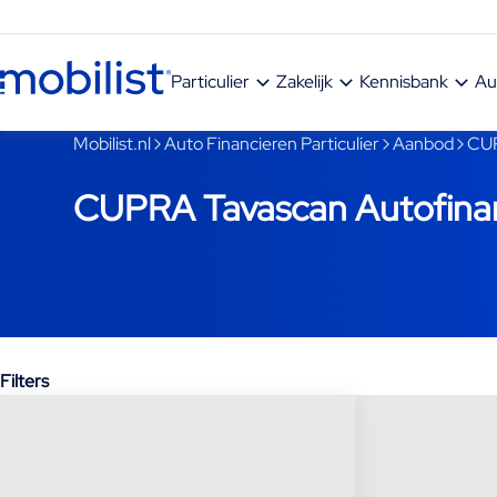
Ga naar hoofdinhoud
Particulier
Zakelijk
Kennisbank
Au
Je bent nu voorbij het hoofdmenu
Mobilist.nl
Auto Financieren Particulier
Aanbod
CU
CUPRA Tavascan Autofinan
Filters