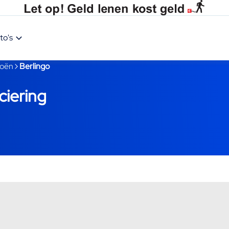
to's
roën
Berlingo
ciering