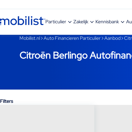
Ga naar hoofdinhoud
Particulier
Zakelijk
Kennisbank
Au
Je bent nu voorbij het hoofdmenu
Mobilist.nl
Auto Financieren Particulier
Aanbod
Cit
Citroën Berlingo Autofinan
Filters