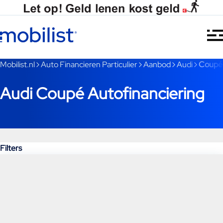
Ga naar hoofdinhoud
Je bent nu voorbij het hoofdmenu
Mobilist.nl
Auto Financieren Particulier
Aanbod
Audi
Coupé
Audi Coupé Autofinanciering
Filters