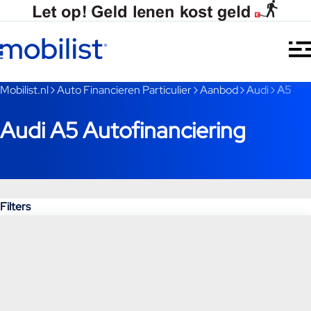
Ga naar hoofdinhoud
Je bent nu voorbij het hoofdmenu
Mobilist.nl
Auto Financieren Particulier
Aanbod
Audi
A5
Audi A5 Autofinanciering
Filters